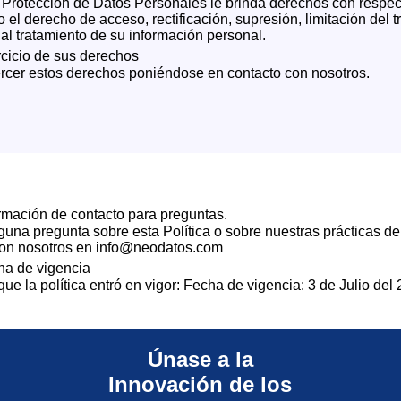
 Protección de Datos Personales le brinda derechos con respect
 el derecho de acceso, rectificación, supresión, limitación del t
al tratamiento de su información personal.
rcicio de sus derechos
rcer estos derechos poniéndose en contacto con nosotros.
rmación de contacto para preguntas.
lguna pregunta sobre esta Política o sobre nuestras prácticas d
con nosotros en info@neodatos.com
ha de vigencia
ue la política entró en vigor: Fecha de vigencia: 3 de Julio del
Únase a la
Innovación de los